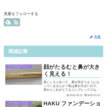
美夏をフォローする
0
美夏
関連記事
顔がたるむと鼻が大き
ファンデ＆ベースメイク
く見える！
若いころと比べて、鼻が目立つようにな
っていませんか？私は鼻が大きいので、
昔からこれがとてもコンプレックスなの
ですが、年齢を重ねてきたら、以前より
2015.09.21
2020.07.22
鼻が目立つようになりました（泣）鼻が
目立つ原因原因はたるみです。たるみが
HAKU ファンデーショ
ファンデ＆ベースメイク
出てくると、法令線によっ...