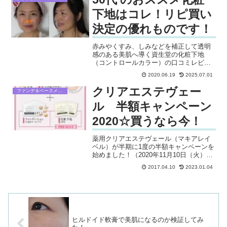
ーションを選ぶ基準は、この５つです。
下地はコレ！リピ買い
決定の優れものです！
赤みやくすみ、しみなどを補正して透明
感のある美肌へ導く資生堂の化粧下地
（コントロールカラー）の口コミレビュ
ーをしています。色は3色あり、細かいシ
2020.06.19
2025.07.01
ワやシミもうまく隠されて、お肌がキレ
イに見えるので50代におすすめの化粧下
クリアエステヴェー
ファンデ＆ベースメイク
地です。
ル 半額キャンペーン
2020☆買うなら今！
薬用クリアエステヴェール（マキアレイ
ベル）が半期に1度の半額キャンペーンを
始めました！（2020年11月10日（火）～
9月30日（月）まで）「透明感ベースメイ
2017.04.10
2023.01.04
クセット」が、通常価格6,300円(税込)の
ところ、期間限定で、今だけ半額以下の
2...
ヒルドイド軟膏で美肌になるのか検証してみ