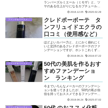
ランバーズルミエール（ミモザ）と、ツ
ヤのある仕上がりになるカプチュールト
ータル パーフェクションルースパウダー
2016.12.05
2020.02.29
を口コミ・レビューしています。
クレドポーボーテ タ
ファンデ＆ベースメイク
ンフリュイドエクラの
口コミ（使用感など）
ほどよいカバー力と、とにかく崩れにく
いと定評のあるクレドポーボーテのファ
ンデーションですが、ホントこれくずれ
ないです。夏に汗をかいても、しっかり
2019.06.21
2019.07.22
肌にフィットしてるので、化粧直しをし
なくても済みます。保湿力もあるしお肌
50代の美肌を作るおす
ファンデ＆ベースメイク
がきれいに見えますよ～
すめファンデーショ
ン ランキング
今までいろんなメーカーのファンデーシ
ョンを使ってきましたが、50代の私が自
信を持っておススメできるファンデーシ
ョン、ベスト３を選びました。ツヤ感・
2019.06.24
2025.07.02
カバー力・保湿力・紫外線防止効果・値
段を中心に選んでいます。私がファンデ
50代 のおススメ化粧
ファンデ＆ベースメイク