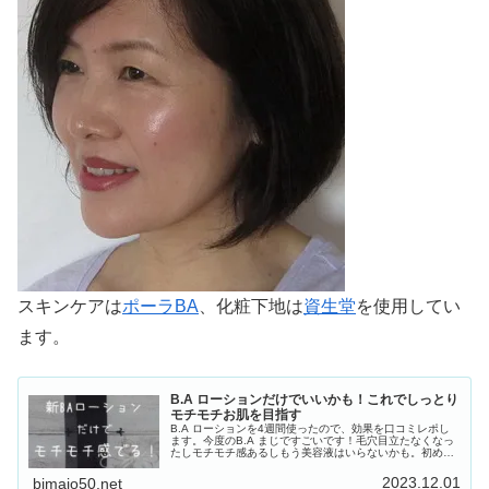
スキンケアは
ポーラBA
、化粧下地は
資生堂
を使用してい
ます。
B.A ローションだけでいいかも！これでしっとり
モチモチお肌を目指す
B.A ローションを4週間使ったので、効果を口コミレポし
ます。今度のB.A まじですごいです！毛穴目立たなくなっ
たしモチモチ感あるしもう美容液はいらないかも。初めて
の方はハーフサイズがおすすめです。
2023.12.01
bimajo50.net