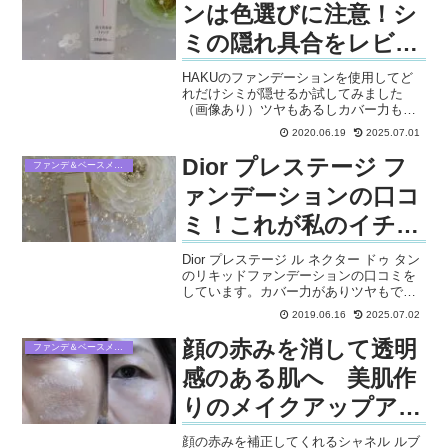
ンは色選びに注意！シ
ミの隠れ具合をレビュ
ーします
HAKUのファンデーションを使用してど
れだけシミが隠せるか試してみました
（画像あり）ツヤもあるしカバー力もあ
りますが、2度塗りしないと濃いシミは隠
2020.06.19
2025.07.01
せません。また、色選びの参考に比較画
像を載せています。メイクで美白ができ
Dior プレステージ フ
ファンデ＆ベースメイク
るこのファンデで、日中もシミケアして
目指せ透明肌！
ァンデーションの口コ
ミ！これが私のイチオ
シファンデ！
Dior プレステージ ル ネクター ドゥ タン
のリキッドファンデーションの口コミを
しています。カバー力がありツヤもでる
美しい仕上がりのファンデーションは、
2019.06.16
2025.07.02
上品で優雅な香りするので、大人の女性
が使うのにぴったり。
顔の赤みを消して透明
ファンデ＆ベースメイク
感のある肌へ 美肌作
りのメイクアップアイ
テムをご紹介
顔の赤みを補正してくれるシャネル ルブ